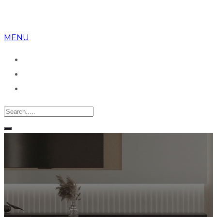
MENU
Despre noi
Apartamente
Birou vanzari